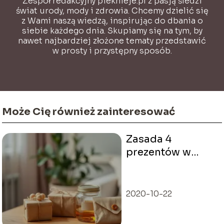
Zespół redakcyjny pieknieje.pl z pasją śledzi
świat urody, mody i zdrowia. Chcemy dzielić się
z Wami naszą wiedzą, inspirując do dbania o
siebie każdego dnia. Skupiamy się na tym, by
nawet najbardziej złożone tematy przedstawić
w prosty i przystępny sposób.
Może Cię również zainteresować
Zasada 4
prezentów w
wychowaniu i
świadomym
kupowaniu —
2020-10-22
przewodnik