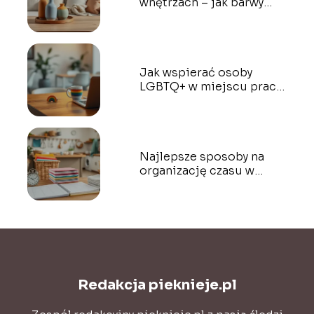
wnętrzach – jak barwy
wpływają na nastrój?
Jak wspierać osoby
LGBTQ+ w miejscu pracy
i środowisku lokalnym?
Najlepsze sposoby na
organizację czasu w
dużym gospodarstwie
domowym
Redakcja pieknieje.pl