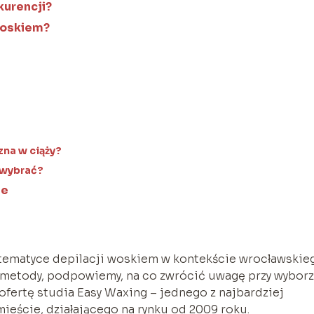
kurencji?
woskiem?
zna w ciąży?
 wybrać?
ie
ej tematyce depilacji woskiem w kontekście wrocławskie
etody, podpowiemy, na co zwrócić uwagę przy wybor
ofertę studia Easy Waxing – jednego z najbardziej
eście, działającego na rynku od 2009 roku.