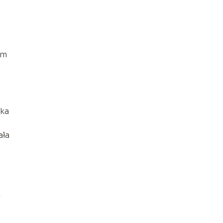
om
nka
ała
z