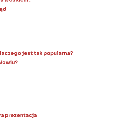
ląd
 dlaczego jest tak popularna?
cławiu?
a prezentacja