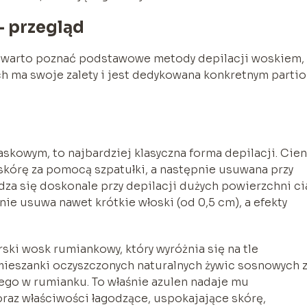
– przegląd
e, warto poznać podstawowe metody depilacji woskiem,
ich ma swoje zalety i jest dedykowana konkretnym parti
kowym, to najbardziej klasyczna forma depilacji. Cie
skórę za pomocą szpatułki, a następnie usuwana przy
za się doskonale przy depilacji dużych powierzchni ci
nie usuwa nawet krótkie włoski (od 0,5 cm), a efekty
ski wosk rumiankowy, który wyróżnia się na tle
 mieszanki oczyszczonych naturalnych żywic sosnowych 
ego w rumianku. To właśnie azulen nadaje mu
oraz właściwości łagodzące, uspokajające skórę,