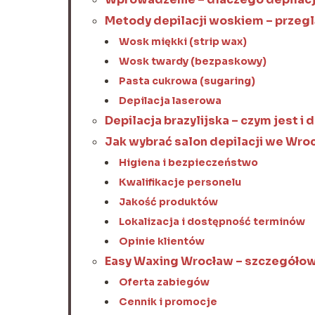
Metody depilacji woskiem – przeg
Wosk miękki (strip wax)
Wosk twardy (bezpaskowy)
Pasta cukrowa (sugaring)
Depilacja laserowa
Depilacja brazylijska – czym jest i
Jak wybrać salon depilacji we Wro
Higiena i bezpieczeństwo
Kwalifikacje personelu
Jakość produktów
Lokalizacja i dostępność terminów
Opinie klientów
Easy Waxing Wrocław – szczegółow
Oferta zabiegów
Cennik i promocje