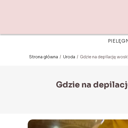
PIELĘG
Strona główna
/
Uroda
/
Gdzie na depilację wos
Gdzie na depila