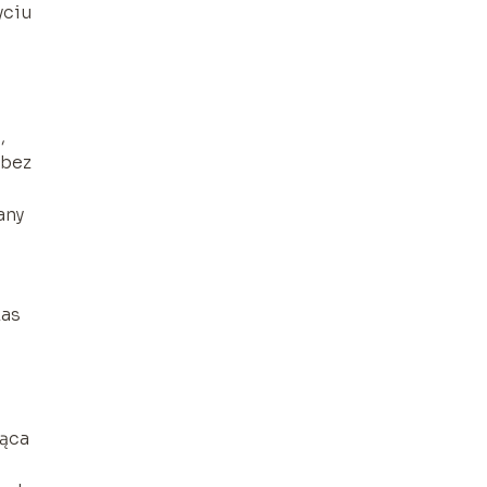
yciu
,
 bez
any
zas
ząca