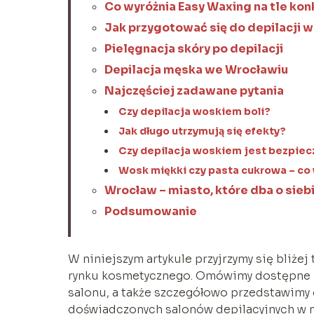
Co wyróżnia Easy Waxing na tle kon
Jak przygotować się do depilacji 
Pielęgnacja skóry po depilacji
Depilacja męska we Wrocławiu
Najczęściej zadawane pytania
Czy depilacja woskiem boli?
Jak długo utrzymują się efekty?
Czy depilacja woskiem jest bezpiec
Wosk miękki czy pasta cukrowa – co
Wrocław – miasto, które dba o sieb
Podsumowanie
W niniejszym artykule przyjrzymy się bliż
rynku kosmetycznego. Omówimy dostępne m
salonu, a także szczegółowo przedstawimy 
doświadczonych salonów depilacyjnych w mi