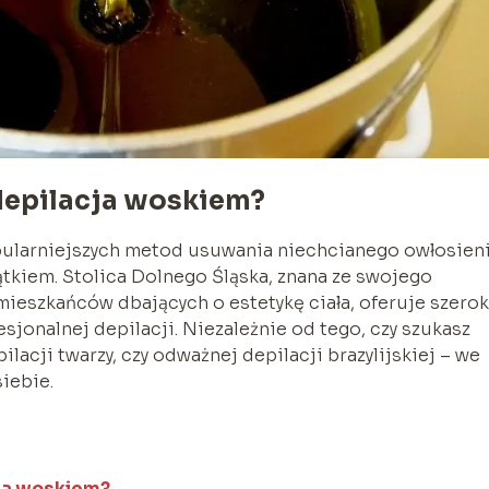
depilacja woskiem?
opularniejszych metod usuwania niechcianego owłosien
jątkiem. Stolica Dolnego Śląska, znana ze swojego
 mieszkańców dbających o estetykę ciała, oferuje szerok
sjonalnej depilacji. Niezależnie od tego, czy szukasz
ilacji twarzy, czy odważnej depilacji brazylijskiej – we
iebie.
ja woskiem?