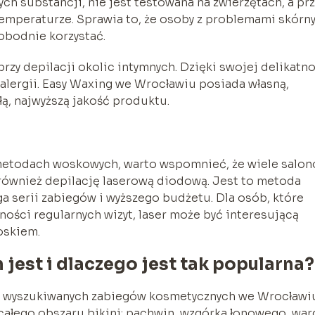
ych substancji, nie jest testowana na zwierzętach, a pr
temperaturze. Sprawia to, że osoby z problemami skórn
obodnie korzystać.
rzy depilacji okolic intymnych. Dzięki swojej delikatn
alergii. Easy Waxing we Wrocławiu posiada własną,
ą, najwyższą jakość produktu.
a metodach woskowych, warto wspomnieć, że wiele salo
również depilację laserową diodową. Jest to metoda
a serii zabiegów i wyższego budżetu. Dla osób, które
zności regularnych wizyt, laser może być interesującą
oskiem.
 jest i dlaczego jest tak popularna?
iej wyszukiwanych zabiegów kosmetycznych we Wrocławi
całego obszaru bikini: pachwin, wzgórka łonowego, war