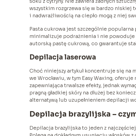
soku z cytryny. Nie zawiera żadnych sztuczn
wszystkim rozgrzewa się w bardzo niskiej 
i nadwrażliwością na ciepło mogą z niej sw
Pasta cukrowa jest szczególnie popularna p
minimalizuje podrażnienia i nie powoduje 
autorską pastę cukrową, co gwarantuje stał
Depilacja laserowa
Choć niniejszy artykuł koncentruje się n
we Wrocławiu, w tym Easy Waxing, oferuje 
zapewniająca trwalsze efekty, jednak wymag
pragną gładkiej skóry na dłużej bez koniec
alternatywą lub uzupełnieniem depilacji w
Depilacja brazylijska – czym
Depilacja brazylijska to jeden z najczęśc
Polega na dokładnym usunięciu włosków z 