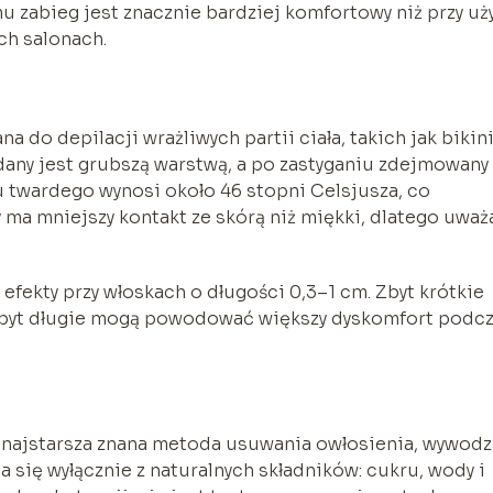
mu zabieg jest znacznie bardziej komfortowy niż przy uż
h salonach.
do depilacji wrażliwych partii ciała, takich jak bikini
adany jest grubszą warstwą, a po zastyganiu zdejmowany
 twardego wynosi około 46 stopni Celsjusza, co
 ma mniejszy kontakt ze skórą niż miękki, dlatego uważ
fekty przy włoskach o długości 0,3–1 cm. Zbyt krótkie
 zbyt długie mogą powodować większy dyskomfort podc
to najstarsza znana metoda usuwania owłosienia, wywod
da się wyłącznie z naturalnych składników: cukru, wody i