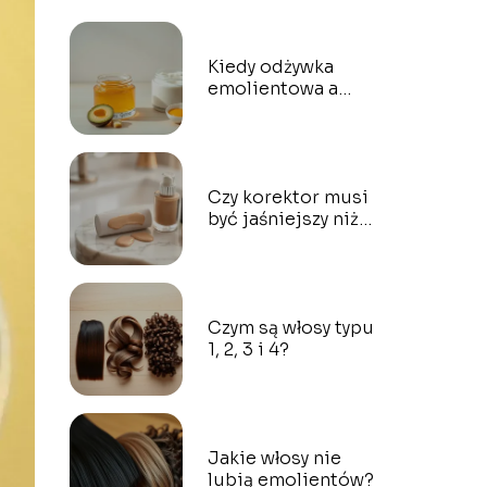
Kiedy odżywka
emolientowa a
kiedy proteinowa?
Czy korektor musi
być jaśniejszy niż
podkład?
Czym są włosy typu
1, 2, 3 i 4?
Jakie włosy nie
lubią emolientów?