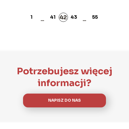
42
1
41
43
55
...
...
Potrzebujesz więcej
informacji?
NAPISZ DO NAS